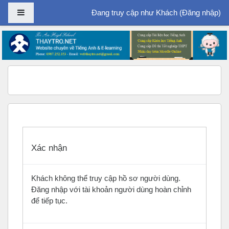
Bảng điều khiển cạnh
Đang truy cập như Khách (
Đăng nhập
)
Chuyển tới nội dung chính
Xác nhận
Khách không thể truy cập hồ sơ người dùng.
Đăng nhập với tài khoản người dùng hoàn chỉnh
để tiếp tục.