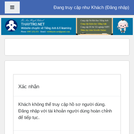
Bảng điều khiển cạnh
Đang truy cập như Khách (
Đăng nhập
)
Chuyển tới nội dung chính
Xác nhận
Khách không thể truy cập hồ sơ người dùng.
Đăng nhập với tài khoản người dùng hoàn chỉnh
để tiếp tục.