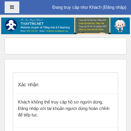
Bảng điều khiển cạnh
Đang truy cập như Khách (
Đăng nhập
)
Chuyển tới nội dung chính
Xác nhận
Khách không thể truy cập hồ sơ người dùng.
Đăng nhập với tài khoản người dùng hoàn chỉnh
để tiếp tục.