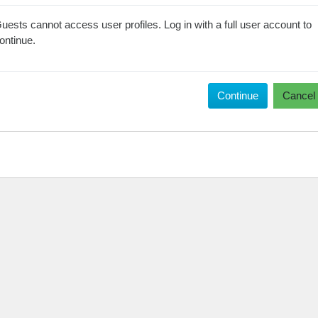
uests cannot access user profiles. Log in with a full user account to
ontinue.
Continue
Cancel