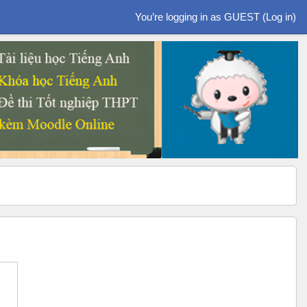
You’re logging in as GUEST (
Log in
)