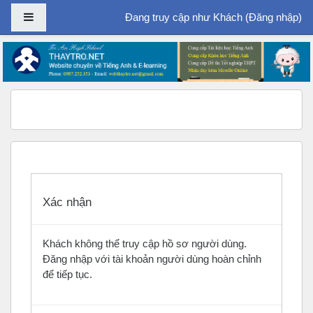
Bảng điều khiển cạnh
Đang truy cập như Khách (
Đăng nhập
)
Chuyển tới nội dung chính
Xác nhận
Khách không thể truy cập hồ sơ người dùng.
Đăng nhập với tài khoản người dùng hoàn chỉnh
để tiếp tục.