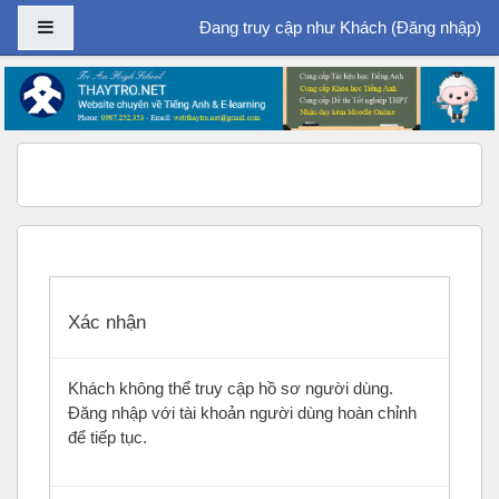
Bảng điều khiển cạnh
Đang truy cập như Khách (
Đăng nhập
)
Chuyển tới nội dung chính
Xác nhận
Khách không thể truy cập hồ sơ người dùng.
Đăng nhập với tài khoản người dùng hoàn chỉnh
để tiếp tục.