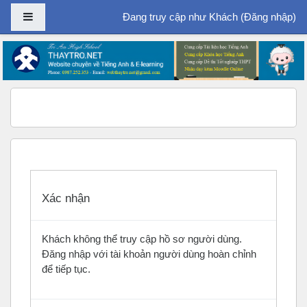
Bảng điều khiển cạnh
Đang truy cập như Khách (
Đăng nhập
)
Chuyển tới nội dung chính
Xác nhận
Khách không thể truy cập hồ sơ người dùng.
Đăng nhập với tài khoản người dùng hoàn chỉnh
để tiếp tục.