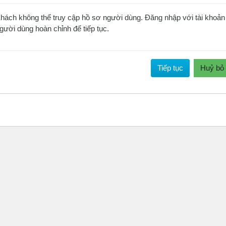
hách không thể truy cập hồ sơ người dùng. Đăng nhập với tài khoản
gười dùng hoàn chỉnh để tiếp tục.
Tiếp tục
Huỷ bỏ