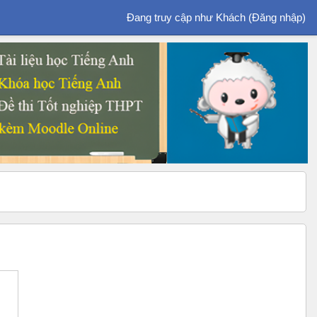
Đang truy cập như Khách (
Đăng nhập
)