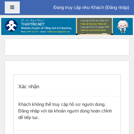
Bảng điều khiển cạnh
Đang truy cập như Khách (
Đăng nhập
)
Chuyển tới nội dung chính
Xác nhận
Khách không thể truy cập hồ sơ người dùng.
Đăng nhập với tài khoản người dùng hoàn chỉnh
để tiếp tục.