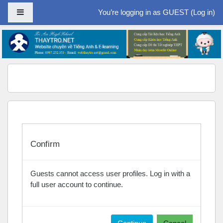
Side panel
You’re logging in as GUEST (
Log in
)
Skip to main content
Confirm
Guests cannot access user profiles. Log in with a
full user account to continue.