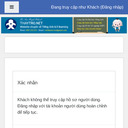
Bảng điều khiển cạnh
Đang truy cập như Khách (
Đăng nhập
)
Chuyển tới nội dung chính
Xác nhận
Khách không thể truy cập hồ sơ người dùng.
Đăng nhập với tài khoản người dùng hoàn chỉnh
để tiếp tục.