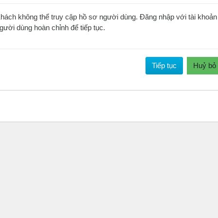
hách không thể truy cập hồ sơ người dùng. Đăng nhập với tài khoản
gười dùng hoàn chỉnh để tiếp tục.
Tiếp tục
Huỷ bỏ