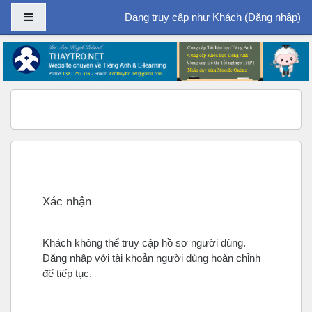
Bảng điều khiển cạnh
Đang truy cập như Khách (
Đăng nhập
)
Chuyển tới nội dung chính
Xác nhận
Khách không thể truy cập hồ sơ người dùng.
Đăng nhập với tài khoản người dùng hoàn chỉnh
để tiếp tục.