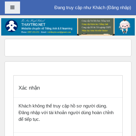
Bảng điều khiển cạnh
Đang truy cập như Khách (
Đăng nhập
)
Chuyển tới nội dung chính
Xác nhận
Khách không thể truy cập hồ sơ người dùng.
Đăng nhập với tài khoản người dùng hoàn chỉnh
để tiếp tục.