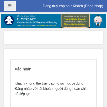
Bảng điều khiển cạnh
Đang truy cập như Khách (
Đăng nhập
)
Chuyển tới nội dung chính
Xác nhận
Khách không thể truy cập hồ sơ người dùng.
Đăng nhập với tài khoản người dùng hoàn chỉnh
để tiếp tục.