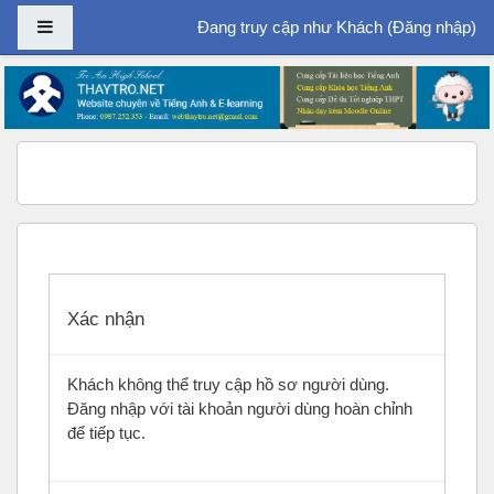
Bảng điều khiển cạnh
Đang truy cập như Khách (
Đăng nhập
)
Chuyển tới nội dung chính
Xác nhận
Khách không thể truy cập hồ sơ người dùng.
Đăng nhập với tài khoản người dùng hoàn chỉnh
để tiếp tục.