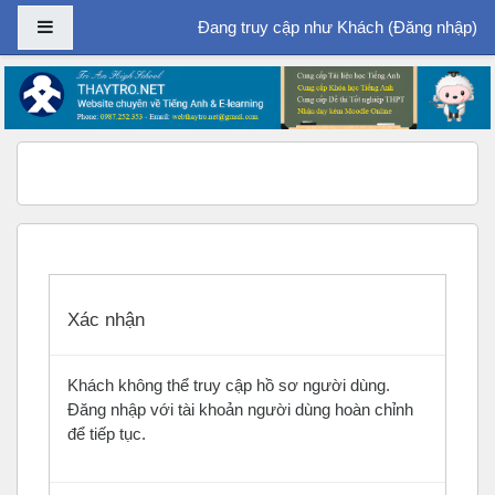
Bảng điều khiển cạnh
Đang truy cập như Khách (
Đăng nhập
)
Chuyển tới nội dung chính
Xác nhận
Khách không thể truy cập hồ sơ người dùng.
Đăng nhập với tài khoản người dùng hoàn chỉnh
để tiếp tục.