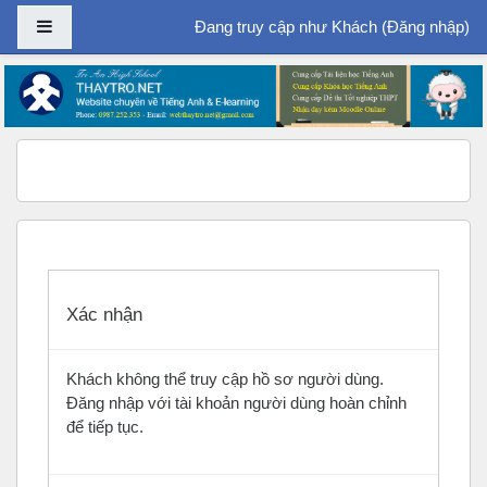
Bảng điều khiển cạnh
Đang truy cập như Khách (
Đăng nhập
)
Chuyển tới nội dung chính
Xác nhận
Khách không thể truy cập hồ sơ người dùng.
Đăng nhập với tài khoản người dùng hoàn chỉnh
để tiếp tục.