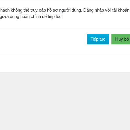
hách không thể truy cập hồ sơ người dùng. Đăng nhập với tài khoản
gười dùng hoàn chỉnh để tiếp tục.
Tiếp tục
Huỷ bỏ