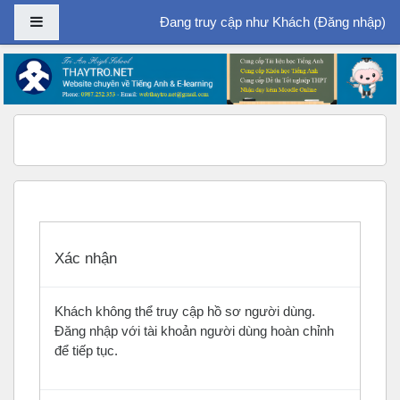
Bảng điều khiển cạnh
Đang truy cập như Khách (
Đăng nhập
)
Chuyển tới nội dung chính
Xác nhận
Khách không thể truy cập hồ sơ người dùng.
Đăng nhập với tài khoản người dùng hoàn chỉnh
để tiếp tục.