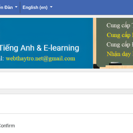
ễn Đàn
English ‎(en)‎
onfirm