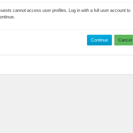
uests cannot access user profiles. Log in with a full user account to
ontinue.
Continue
Cancel