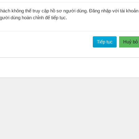
hách không thể truy cập hồ sơ người dùng. Đăng nhập với tài khoản
gười dùng hoàn chỉnh để tiếp tục.
Tiếp tục
Huỷ bỏ