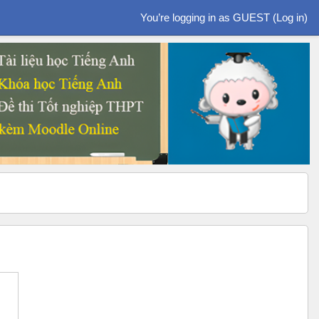
You’re logging in as GUEST (
Log in
)