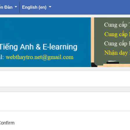
ễn Đàn
English ‎(en)‎
onfirm