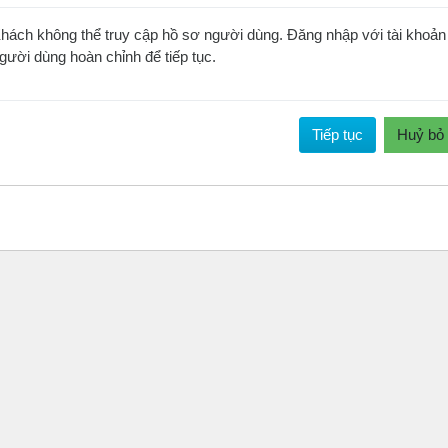
hách không thể truy cập hồ sơ người dùng. Đăng nhập với tài khoản
gười dùng hoàn chỉnh để tiếp tục.
Tiếp tục
Huỷ bỏ