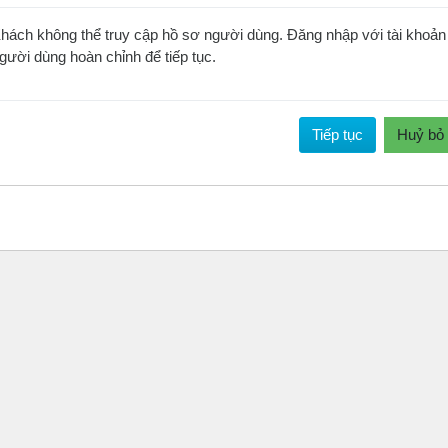
hách không thể truy cập hồ sơ người dùng. Đăng nhập với tài khoản
gười dùng hoàn chỉnh để tiếp tục.
Tiếp tục
Huỷ bỏ