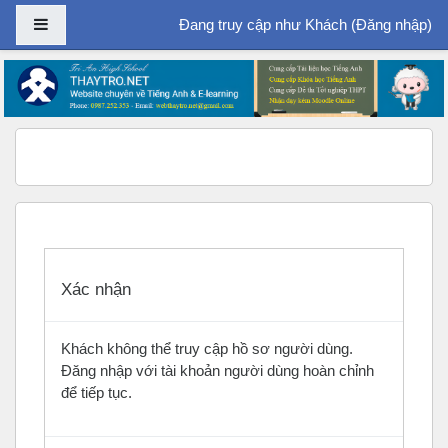
Bảng điều khiển cạnh
Đang truy cập như Khách (
Đăng nhập
)
Chuyển tới nội dung chính
Xác nhận
Khách không thể truy cập hồ sơ người dùng.
Đăng nhập với tài khoản người dùng hoàn chỉnh
để tiếp tục.