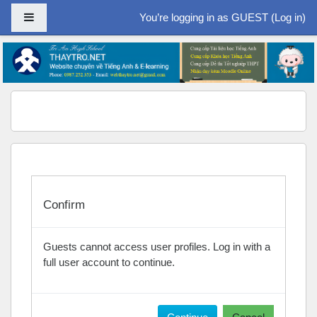
Side panel
You’re logging in as GUEST (
Log in
)
Skip to main content
Confirm
Guests cannot access user profiles. Log in with a
full user account to continue.