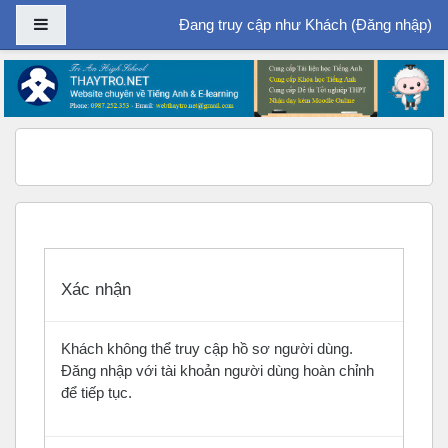
Bảng điều khiển cạnh
Đang truy cập như Khách (
Đăng nhập
)
Chuyển tới nội dung chính
Xác nhận
Khách không thể truy cập hồ sơ người dùng.
Đăng nhập với tài khoản người dùng hoàn chỉnh
để tiếp tục.