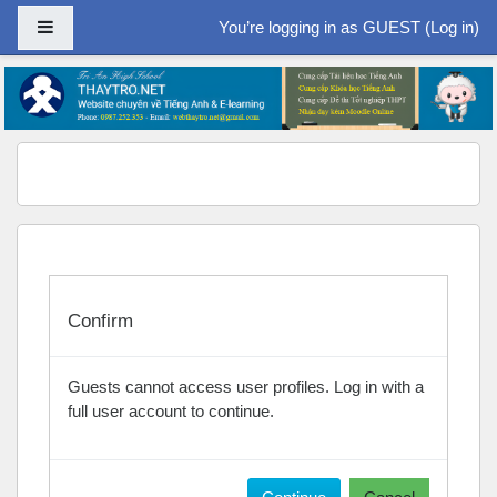
Side panel
You’re logging in as GUEST (
Log in
)
Skip to main content
Confirm
Guests cannot access user profiles. Log in with a
full user account to continue.