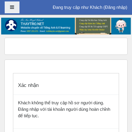
Bảng điều khiển cạnh
Đang truy cập như Khách (
Đăng nhập
)
Chuyển tới nội dung chính
Xác nhận
Khách không thể truy cập hồ sơ người dùng.
Đăng nhập với tài khoản người dùng hoàn chỉnh
để tiếp tục.