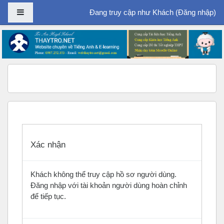
Bảng điều khiển cạnh
Đang truy cập như Khách (
Đăng nhập
)
Chuyển tới nội dung chính
Xác nhận
Khách không thể truy cập hồ sơ người dùng.
Đăng nhập với tài khoản người dùng hoàn chỉnh
để tiếp tục.