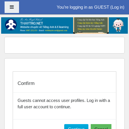
Side panel
You’re logging in as GUEST (
Log in
)
Skip to main content
Confirm
Guests cannot access user profiles. Log in with a
full user account to continue.