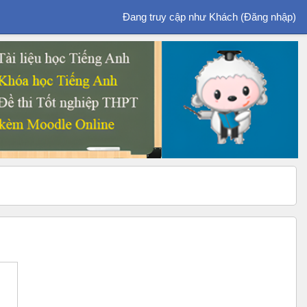
Đang truy cập như Khách (
Đăng nhập
)