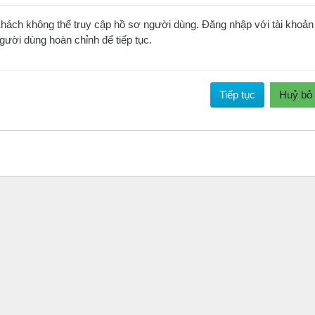
hách không thể truy cập hồ sơ người dùng. Đăng nhập với tài khoản
gười dùng hoàn chỉnh để tiếp tục.
Tiếp tục
Huỷ bỏ