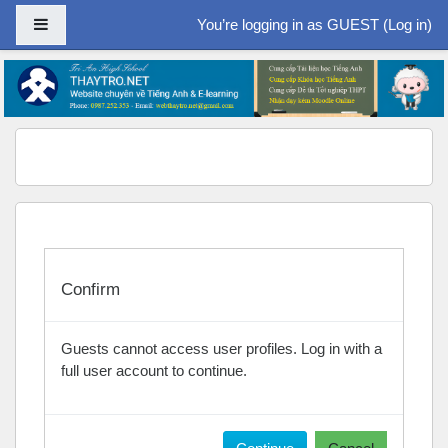
Side panel
You’re logging in as GUEST (
Log in
)
Skip to main content
Confirm
Guests cannot access user profiles. Log in with a
full user account to continue.