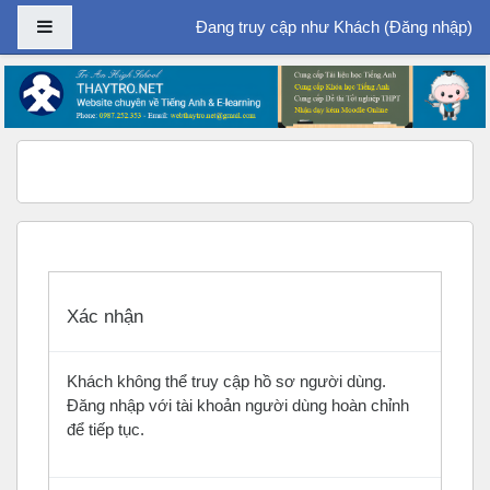
Bảng điều khiển cạnh
Đang truy cập như Khách (
Đăng nhập
)
Chuyển tới nội dung chính
Xác nhận
Khách không thể truy cập hồ sơ người dùng.
Đăng nhập với tài khoản người dùng hoàn chỉnh
để tiếp tục.