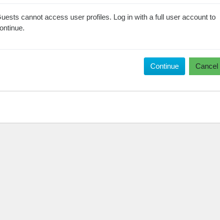
uests cannot access user profiles. Log in with a full user account to
ontinue.
Continue
Cancel