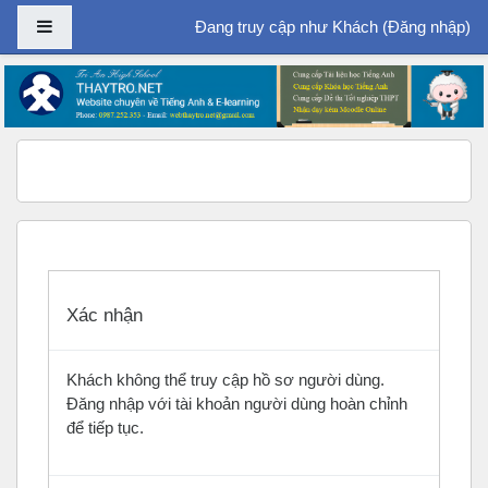
Bảng điều khiển cạnh
Đang truy cập như Khách (
Đăng nhập
)
Chuyển tới nội dung chính
Xác nhận
Khách không thể truy cập hồ sơ người dùng.
Đăng nhập với tài khoản người dùng hoàn chỉnh
để tiếp tục.