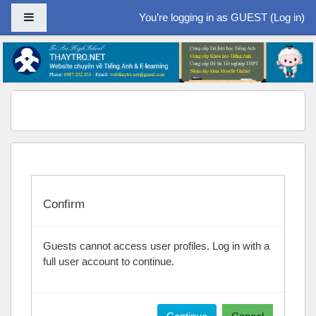
Side panel
You’re logging in as GUEST (
Log in
)
Skip to main content
Confirm
Guests cannot access user profiles. Log in with a
full user account to continue.