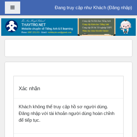
Bảng điều khiển cạnh
Đang truy cập như Khách (
Đăng nhập
)
Chuyển tới nội dung chính
Xác nhận
Khách không thể truy cập hồ sơ người dùng.
Đăng nhập với tài khoản người dùng hoàn chỉnh
để tiếp tục.