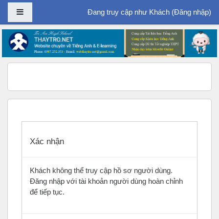
Bảng điều khiển cạnh
Đang truy cập như Khách (
Đăng nhập
)
Chuyển tới nội dung chính
Xác nhận
Khách không thể truy cập hồ sơ người dùng.
Đăng nhập với tài khoản người dùng hoàn chỉnh
để tiếp tục.