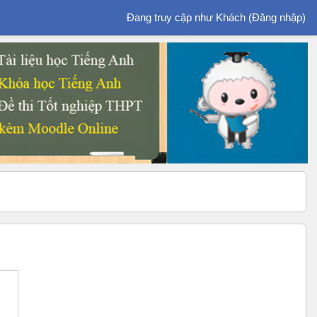
Đang truy cập như Khách (
Đăng nhập
)