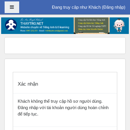
Bảng điều khiển cạnh
Đang truy cập như Khách (
Đăng nhập
)
Chuyển tới nội dung chính
Xác nhận
Khách không thể truy cập hồ sơ người dùng.
Đăng nhập với tài khoản người dùng hoàn chỉnh
để tiếp tục.