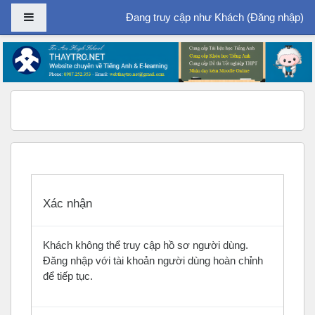
Bảng điều khiển cạnh
Đang truy cập như Khách (
Đăng nhập
)
Chuyển tới nội dung chính
Xác nhận
Khách không thể truy cập hồ sơ người dùng.
Đăng nhập với tài khoản người dùng hoàn chỉnh
để tiếp tục.