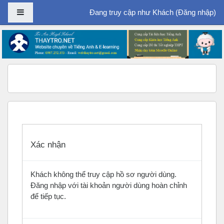
Bảng điều khiển cạnh
Đang truy cập như Khách (
Đăng nhập
)
Chuyển tới nội dung chính
Xác nhận
Khách không thể truy cập hồ sơ người dùng.
Đăng nhập với tài khoản người dùng hoàn chỉnh
để tiếp tục.