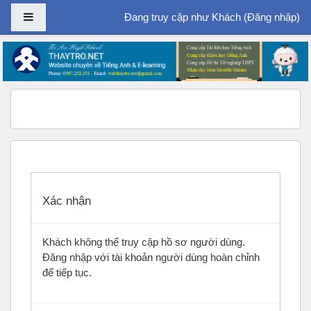
Bảng điều khiển cạnh
Đang truy cập như Khách (
Đăng nhập
)
Chuyển tới nội dung chính
Xác nhận
Khách không thể truy cập hồ sơ người dùng.
Đăng nhập với tài khoản người dùng hoàn chỉnh
để tiếp tục.