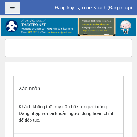
Bảng điều khiển cạnh
Đang truy cập như Khách (
Đăng nhập
)
Chuyển tới nội dung chính
Xác nhận
Khách không thể truy cập hồ sơ người dùng.
Đăng nhập với tài khoản người dùng hoàn chỉnh
để tiếp tục.