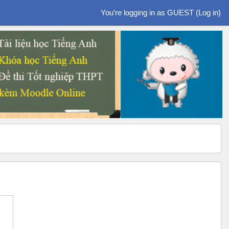
You’re logging in as GUEST (
Log in
)