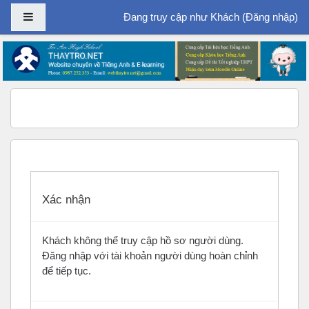
Bảng điều khiển cạnh
Đang truy cập như Khách (
Đăng nhập
)
Chuyển tới nội dung chính
Xác nhận
Khách không thể truy cập hồ sơ người dùng.
Đăng nhập với tài khoản người dùng hoàn chỉnh
để tiếp tục.