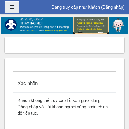
Bảng điều khiển cạnh
Đang truy cập như Khách (
Đăng nhập
)
Chuyển tới nội dung chính
Xác nhận
Khách không thể truy cập hồ sơ người dùng.
Đăng nhập với tài khoản người dùng hoàn chỉnh
để tiếp tục.