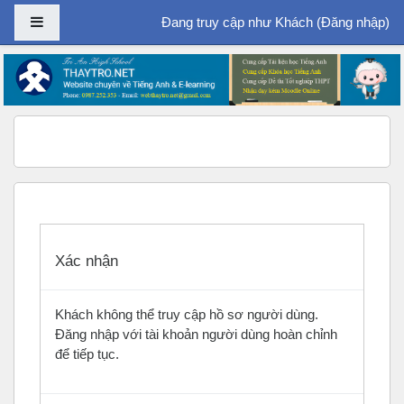
Bảng điều khiển cạnh
Đang truy cập như Khách (
Đăng nhập
)
Chuyển tới nội dung chính
Xác nhận
Khách không thể truy cập hồ sơ người dùng.
Đăng nhập với tài khoản người dùng hoàn chỉnh
để tiếp tục.